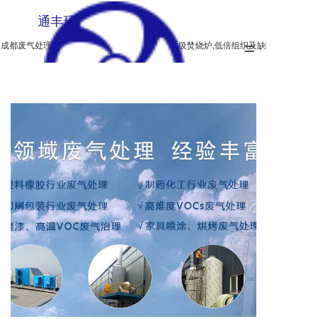
通丰环保
=
成都废气处理设备,生物除臭,垃圾燃烧炉,无烟垃圾焚烧炉,低倍组织及缺陷酸蚀检验设