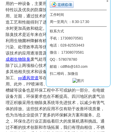
×
用的一种设备，主要用于废水处理。它以其坚固耐用的
特性以及优良的防腐蚀性在污水处理领域得到广泛应
工作时间
用。近期，通过技术的不断进步，不锈钢巴歇尔槽的制
周一至周六 ：8:30-17:30
造工艺和性能得到了进一步的提升，使其在处理复杂废
水时更加高效和稳定。二、乐山生物除臭技术乐山生物
联系方式
除臭技术是近年来在环保领域备受关注的一项技术。它
手机：17308070581
利用生物菌种降解有机废气中的恶臭物质，具有无二次
电话：028-82553443
污染、处理效率高等优点。在四川地区的废气治理中，
微信： 17308070581
该技术的应用逐渐普及，尤其是在生物除臭废气治理、
成都生物除臭
废气处理等方面，都取得了显著的成效。
QQ：578078780
除了以上两项核心技术外，环保生态行业中还涉及到许
邮箱：cdtfhb@163.com
多其他相关技术和设备。例如，玻璃钢防腐、塑料焊接
扫二维码，加微信
加工、
pp通风管道
等在环境保护工程中都有广泛的应
用。此外，PP喷淋塔、通风管道、反应釜、槽、水箱
槽罐等设备也是环保工程中不可或缺的一部分。在电镀
设备方面，环保要求也在不断提高。四川地区的废气治
理正积极采用生物除臭系统等先进技术，以减少有害气
体的排放。这些技术的应用不仅有助于改善环境质量，
也为当地企业提供了更多的环保解决方案和服务。总
之，环保生态行业正面临着巨大的发展机遇和挑战。通
过不断的技术创新和市场拓展，我们有理由相信，不锈