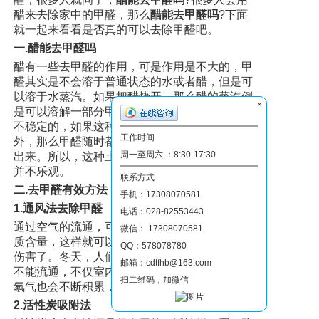
醋来去除家中的甲醛，那么
醋能去甲醛吗
?下面
就一起来看看是否真的可以去除甲醛吧。
一.醋能去甲醛吗
醋有一些去甲醛的作用，可是作用是不大的，甲
醛其实是不会溶于普通状态的水或者醋，但是可
以溶于水蒸汽。如果把醋烧开，那么醋的蒸汽倒
×
是可以溶解一部分甲醛，但是问题是这个溶液是
不稳定的，如果这种溶液不能及时的转移到室
工作时间
外，那么甲醛随时都会脱离这种溶液而再次挥发
周一至周六 ：8:30-17:30
出来。所以，这种土办法应该是费时费力而效果
并不乐观。
联系方式
二.去甲醛有效方法
手机：17308070581
1.通风法去除甲醛
电话：028-82553443
通过空气的流通，可以降低室内空气中的有毒物
微信： 17308070581
质含量，这样就可以减少这类物质对人体带来的
QQ：578078780
伤害了。冬天，人们常常紧闭门窗，室内外空气
邮箱：cdtfhb@163.com
不能流通，不仅室内空气中甲醛的含量会增加，
扫二维码，加微信
氡气也会不断积累，甚至达到很高的浓度。
2.活性炭吸附法