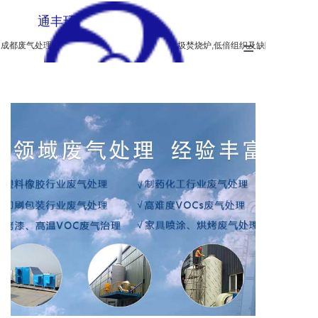
通丰环保
=
成都废气处理设备,生物除臭,垃圾燃烧炉,无烟垃圾焚烧炉,低倍组织及缺陷酸蚀检验设