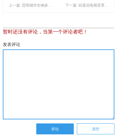
上一篇: 昆明城市生物多样性保护规划：以西山为核心建植保区
下一篇: 硅藻泥电视背景墙好不好 硅藻泥电视背景墙的优缺点
暂时还没有评论，当第一个评论者吧！
发表评论