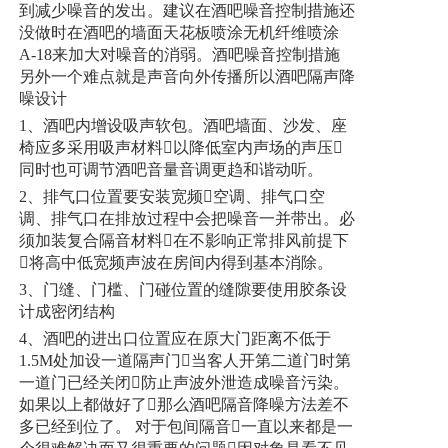
到减少噪音的发出。建议在酒吧噪音控制措施还
没做时在酒吧的墙面天花板喷涂无机纤维喷涂
A-18来加大对噪音的消弱。酒吧噪音控制措施
另外一个难点就是声音向外传播所以酒吧隔声降
噪设计
1、酒吧内增设吸声软包。酒吧墙面、沙发、座
椅应多采用吸声材料以降低室内声场的声压
同时也可调节酒吧音量音调更趋和谐动听。
2、排气口位置要安装宽频空调、排气口空
调、排气口在排放过程中会把噪音一并带出。必
须加装复合隔音材料在不影响正常排风前提下
将高中低宽频声波在房间内得到基本消除。
3、门缝、门槛、门碰位置的缝隙要使用胶条设
计成密闭结构
4、酒吧的进出口位置应在原大门距离不低于
1.5M处加设一道隔声门当客人开第二道门时第
一道门已经关闭防止声波外泄造成噪音污染。
如果以上都做好了那么酒吧隔音降噪方法差不
多已经到位了。 对于包间隔音一直以来都是一