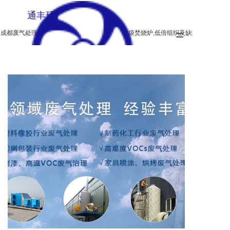
通丰环保
=
成都废气处理设备,生物除臭,垃圾燃烧炉,无烟垃圾焚烧炉,低倍组织及缺陷酸蚀检验设