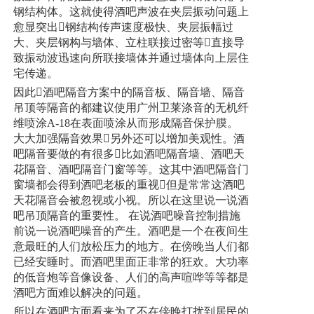
钢结构体。这就使得酒吧声波在夹层振动问题上
愈显突出钢结构传声速度极快、夹层振幅过
大、夹层钢构与墙体、立柱联接过密等直接导
致振动波迅速向所联接墙体并通过墙体向上层住
宅传递。
因此酒吧隔音方案中的隔音板、隔音墙、隔音
吊顶等隔音的都建议使用广州卫莱涤音的无机纤
维喷涂A-18在表面喷涂从而形成隔音保护膜。
大大加强隔音效果另外还可以增加美观性。酒
吧隔音要做的有很多比如酒吧隔音墙、酒吧天
花隔音、酒吧隔音门窗等等。这其中酒吧隔音门
窗墙都会得到酒吧老板的重视但是常常这酒吧
天花隔音会被忽视或小视。所以在这里说一说酒
吧吊顶隔音的重要性。 在说酒吧噪音控制措施
前说一说酒吧噪音的产生。酒吧是一个在夜间生
意最旺的人们放松压力的地方。在傍晚当人们都
已经安睡时。而酒吧里面正非常的狂欢。大功率
的低音炮等音像设备、人们的高声喧哗等等都是
酒吧方面难以解决的问题。
所以在酒吧方面看来为了不在傍晚打扰到居民的