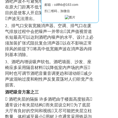
酒吧声波不可避免地产生泄漏。因此设计上应
邮箱：cdtfhb@163.com
在原大门距离不低于1.5M处再加设一道隔声门
扫二维码，加微信
目的是使客人开启第二道门时第一道门已经关闭
声波无法泄出。
2、排气口安装宽频消声器。空调、排气口在废
气排放过程中会把噪声一并带出其声值视管道
长短最高可以达到酒吧内噪声的水平。设计上必
须加装扩张式阻抗复合消声器以在不影响正常
排风的前提下将高中低宽频声波在消声器内得
到基本消除。
3、酒吧内增设吸声软包。酒吧墙面、沙发、座
椅应多采用隔音材料以降低室内声场的声压
同时也可调节酒吧音量音调更趋和谐动听减少
声波混响过度和刚性声反复震荡对人们听觉产生
损害。
酒吧吸音方案之三
 酒吧夹层的隔振 许多酒吧由于楼面高度较高
通常设计有夹层结构而夹层设立时为了底层
大厅有良好的空间和视线又尽可能把夹层立柱
数量、体积减至最小用材上也通常采用铁花与