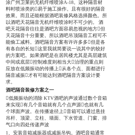
涂广州卫莱的无机纤维喷涂A-18。这种隔音材
料时喷涂类的易于施工操作。且有很好的隔音
效果。而且还能根据酒吧装修风格选择颜色。所
以酒吧天花隔音无机纤维喷涂时不可少的。 酒
吧天花隔音往往是酒吧方面容易忽视的地方但
天花隔音十分重要。所以酒吧吊顶隔音工程可不
能偷工减料。酒吧隔音方案有许许多多但是各
有各自的长短这里我就简要说一说其中的较好
的方案吧。如果酒吧是在居民楼尤其是高层建筑
中间或底层控制难度则相当大治理的重点则
应放在低频振动的传播上从各个点、面都进行
隔音减振才有可能达到酒吧隔音方案设计要
求。
酒吧隔音装修方案之一
低频振动的消除 KTV酒吧的声波通过数个音箱
来实现有几个音箱就有几个点声源也就有几
个球面声波。在传播途径上音箱可以通过悬挂
吊杆、顶梁、立柱、墙面、下水管道、门窗、排
气口向四处传递声波
1、安装音箱减振器或减振吊钩。酒吧音箱通常