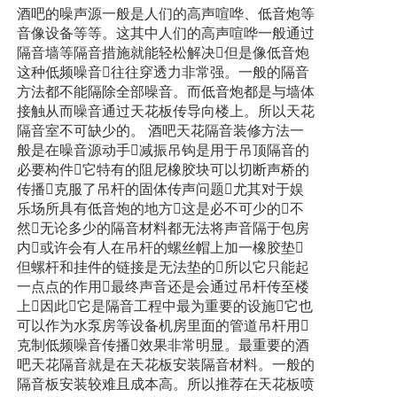
酒吧的噪声源一般是人们的高声喧哗、低音炮等
音像设备等等。这其中人们的高声喧哗一般通过
隔音墙等隔音措施就能轻松解决但是像低音炮
这种低频噪音往往穿透力非常强。一般的隔音
方法都不能隔除全部噪音。而低音炮都是与墙体
接触从而噪音通过天花板传导向楼上。所以天花
隔音室不可缺少的。 酒吧天花隔音装修方法一
般是在噪音源动手减振吊钩是用于吊顶隔音的
必要构件它特有的阻尼橡胶块可以切断声桥的
传播克服了吊杆的固体传声问题尤其对于娱
乐场所具有低音炮的地方这是必不可少的不
然无论多少的隔音材料都无法将声音隔于包房
内或许会有人在吊杆的螺丝帽上加一橡胶垫
但螺杆和挂件的链接是无法垫的所以它只能起
一点点的作用最终声音还是会通过吊杆传至楼
上因此它是隔音工程中最为重要的设施它也
可以作为水泵房等设备机房里面的管道吊杆用
克制低频噪音传播效果非常明显。最重要的酒
吧天花隔音就是在天花板安装隔音材料。一般的
隔音板安装较难且成本高。所以推荐在天花板喷