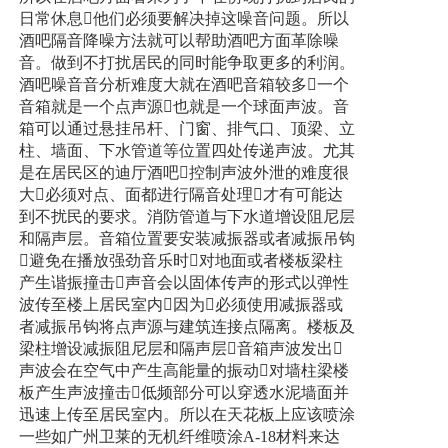
日常休息他们必须要解决掉这噪音问题。所以
酒吧隔音降噪方法就可以帮助酒吧方面革除噪
音。做到不打扰居民的同时能争取更多的利润。
酒吧噪音音分析难度大就在酒吧音箱较多一个
音箱就是一个点声源也就是一个球面声波。音
箱可以通过悬挂吊杆、门窗、排气口、顶梁、立
柱、墙面、下水管道等位置四处传递声波。尤其
是在居民区的迪厅酒吧控制声波外泄的难度很
大必须对点、面都进行隔音处理才有可能达
到不扰民的要求。消防管道与下水道增设阻尼层
和隔声层。音箱位置要安装减振器或者减振吊钩
避免在播放强劲音乐时对地面或者楼板梁柱
产生谐振撞击声音会以固体传声的形式以弹性
波传至楼上居民室内因为必须使用减振器或
者减振吊钩将点声源与建筑连接点隔离。楼板及
梁柱增设减振阻尼层和隔声层音箱声波发出
声波会在空气中产生高能量的振动对墙柱梁楼
板产生声波撞击低频部分可以穿透水泥墙面并
迅速上传至居民室内。所以在天花板上应该喷涂
一些如广州卫莱的无机纤维喷涂A-18材料来达