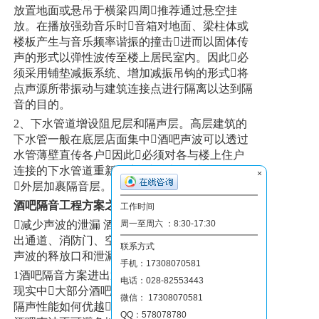
放置地面或悬吊于横梁四周推荐通过悬空挂
放。在播放强劲音乐时音箱对地面、梁柱体或
楼板产生与音乐频率谐振的撞击进而以固体传
声的形式以弹性波传至楼上居民室内。因此必
须采用铺垫减振系统、增加减振吊钩的形式将
点声源所带振动与建筑连接点进行隔离以达到隔
音的目的。
2、下水管道增设阻尼层和隔声层。高层建筑的
下水管一般在底层店面集中酒吧声波可以透过
水管薄壁直传各户因此必须对各与楼上住户
连接的下水管道重新包裹内层加包减振阻尼层
×
外层加裹隔音层。
酒吧隔音工程方案之二
工作时间
周一至周六 ：8:30-17:30
减少声波的泄漏 酒吧一般地处居民区附近进
出通道、消防门、空调排气口都有可能成为酒吧
联系方式
声波的释放口和泄漏点给附近居民造成影响。
手机：17308070581
1酒吧隔音方案进出通道设计成“声闸”结构。在
电话：028-82553443
现实中大部分酒吧仅设一道门无论该道大门
微信： 17308070581
隔声性能如何优越在客人进出开关的时间里
QQ：578078780