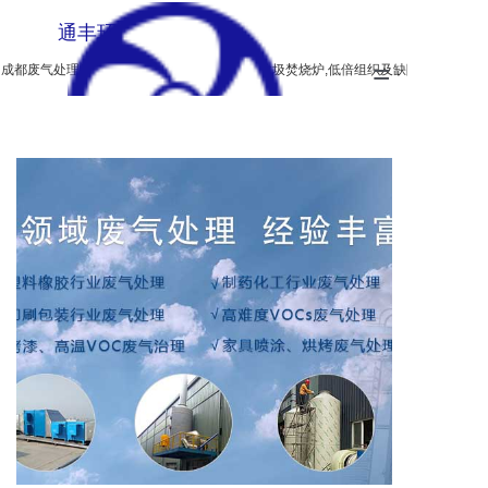
通丰环保
=
成都废气处理设备,生物除臭,垃圾燃烧炉,无烟垃圾焚烧炉,低倍组织及缺陷酸蚀检验设