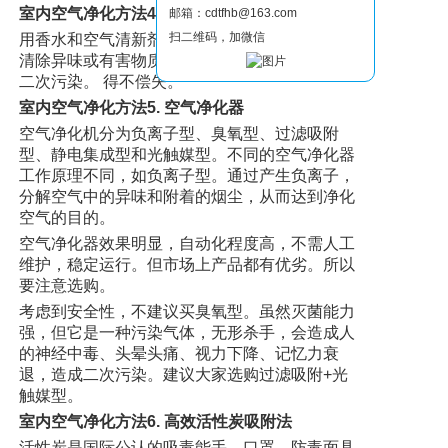
室内空气净化方法4. 空气清新剂
邮箱：cdtfhb@163.com
扫二维码，加微信
用香水和空气清新剂只能暂时掩盖异味，并不能
清除异味或有害物质。另一方面，还可能会造成
二次污染。 得不偿失。
室内空气净化方法5. 空气净化器
空气净化机分为负离子型、臭氧型、过滤吸附
型、静电集成型和光触媒型。不同的空气净化器
工作原理不同，如负离子型。通过产生负离子，
分解空气中的异味和附着的烟尘，从而达到净化
空气的目的。
空气净化器效果明显，自动化程度高，不需人工
维护，稳定运行。但市场上产品都有优劣。所以
要注意选购。
考虑到安全性，不建议买臭氧型。虽然灭菌能力
强，但它是一种污染气体，无形杀手，会造成人
的神经中毒、头晕头痛、视力下降、记忆力衰
退，造成二次污染。建议大家选购过滤吸附+光
触媒型。
室内空气净化方法6. 高效活性炭吸附法
活性炭是国际公认的吸毒能手，口罩、防毒面具