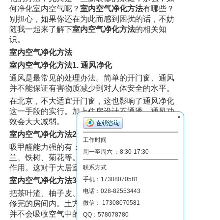
何净化室内空气呢？
室内空气净化方法
有哪些？
别担心，如果你还在为此而感到困扰的话，不妨
随我一起来了解下
室内空气净化方法
的相关知
识。
室内空气净化方法
室内空气净化方法1. 通风净化
通风是最常见的处理办法。简单的开门窗、通风
并不能保证有害物质减少到对人体安全的水平。
在北京，不大适宜开门窗，这也影响了通风净化
这一手段的实行。加上住房设计不通透，通风功
×
效会大大减弱。
室内空气净化方法2. 绿色植物净化
工作时间
吸甲醛能力强的有：仙人掌、吊兰、芦荟、君子
周一至周六 ：8:30-17:30
兰、铁树、菊花等。植物对甲醛起到一个辅助的
作用。这对于大居室来说，净化效果不能保证。
联系方式
手机：17308070581
室内空气净化方法3、民间流传土方法
电话：028-82553443
把茶叶渣、柚子皮、洋葱片、菠萝块等放在刚装
修完的房间内。土方法实际上起到遮盖的作用，
微信： 17308070581
并不会吸收空气中的甲醛。
QQ：578078780