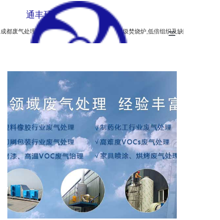
通丰环保
=
成都废气处理设备,生物除臭,垃圾燃烧炉,无烟垃圾焚烧炉,低倍组织及缺陷酸蚀检验设