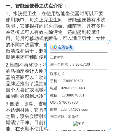
一、智能坐便器之优点介绍：
1、水洗更卫生：在使用智能坐便器时可以不要
使用纸巾。每次上完卫生间，智能坐便器有水洗
功能，它能很好的消灭病毒、细菌等。具有多种
冲洗模式可以有效去除污物，还能起到按摩作
用。前后可移动式的喷头，可以满足男性、女性
×
的不同冲洗需求。使用智能座便盖的温水和暖风
做清洗和烘干，刺激毛细血管促进血液循环，长
期使用还可预防便秘、痔疮等疾病。
工作时间
周一至周六 ：8:30-17:30
2.座圈不再冰冷：特别是冬季，每次如厕时冰凉
的马桶座圈让人刚开始难以忍受，但是智能坐便
联系方式
器的座圈可以自动加热到人体适宜的温度。不少
手机：17308070581
品牌还推出了温控座圈，拥有不同温度档式，根
电话：028-82553443
据个人喜好或地域和天气来进行调节，不用担心
微信： 17308070581
如厕时会感到冰冷了。
QQ：578078780
3.自洁、除臭、省电：清洁用的喷头大多是采用
邮箱：cdtfhb@163.com
不锈钢材质，它具有自洁功能，人们如厕使用完
之后，喷头会喷射出瀑布式的水流，把沾染的污
扫二维码，加微信
垢清洁干净。目前很多智能马桶盖兼具除臭功
能。在长期不使用时，马桶盖会自动降低座圈及